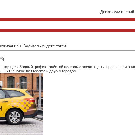
Доска объявлений
луживания
> Водитель яндекс такси
26
)
 старт , свободный график - работай несколько часов в день , прозразная опл
2036077 Также по г Москва и другим городам