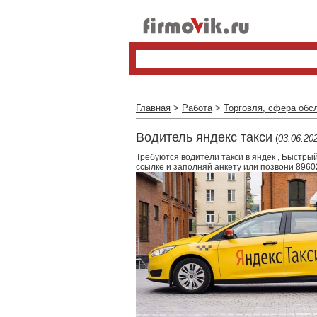
Главная
>
Работа
>
Торговля, сфера обс
Водитель яндекс такси
(
03.06.20
Требуются водители такси в яндек , Быстрый
ссылке и заполняй анкету или позвони 8960