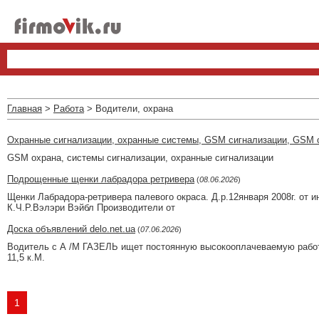
Главная
>
Работа
> Водители, охрана
Охранные сигнализации, охранные системы, GSM сигнализации, GSM 
GSM охрана, системы сигнализации, охранные сигнализации
Подрощенные щенки лабрадора ретривера
(
08.06.2026
)
Щенки Лабрадора-ретривера палевого окраса. Д.р.12января 2008г. от и
К.Ч.Р.Вэлэри Вэйбл Производители от
Доска объявлений delo.net.ua
(
07.06.2026
)
Водитель с А /М ГАЗЕЛЬ ищет постоянную высокооплачеваемую работу
11,5 к.М.
1