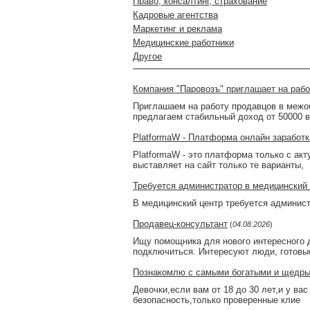
Право, консалтинг, страхование
Кадровые агентства
Маркетинг и реклама
Медицинские работники
Другое
Компания "Паровозъ" приглашает на ра
Приглашаем на работу продавцов в межоб
предлагаем стабильный доход от 50000 в
PlatformaW - Платформа онлайн заработк
PlatformaW - это платформа только с ак
выставляет на сайт только те варианты,
Требуется администратор в медицинский 
В медицинский центр требуется админист
Продавец-консультант
(
04.08.2026
)
Ищу помощника для нового интересного 
подключиться. Интересуют люди, готовы
Познакомлю с самыми богатыми и щедр
Девочки,если вам от 18 до 30 лет,и у ва
безопасность,только проверенные клие