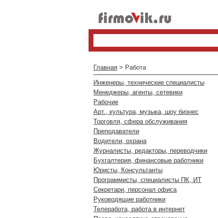
Главная
> Работа
Инженеры, технические специалисты
Менеджеры, агенты, сетевики
Рабочие
Арт., культура, музыка, шоу бизнес
Торговля, сфера обслуживания
Преподаватели
Водители, охрана
Журналисты, редакторы, переводчики
Бухгалтерия, финансовые работники
Юристы, Консультанты
Программисты, специалисты ПК, ИТ
Секретари, персонал офиса
Руководящие работники
Телеработа, работа в интернет