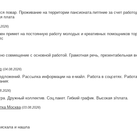
ся повар. Проживание на территории пансионата.питпние за счет работ
я плата
.2026
)
ен примет на постоянную работу молодых и креативных помощников торг
тс
жно совмещение с основной работой. Грамотная речь, презентабельная в
ю
(
04.08.2026
)
дложений. Рассылка информации на е-майл. Работа в соцсетях. Работа 
ания:
8.2026
)
а. Дружный коллектив. Соц.пакет. Гибкий график. Высокая з/плата.
отка Москва
(
03.08.2026
)
 искала и нашла