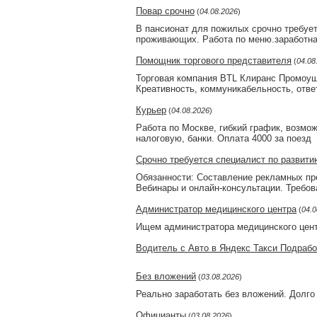
Повар срочно
(
04.08.2026
)
В пансионат для пожилых срочно требует
проживающих. Работа по меню.заработна
Помощник торгового представителя
(
04.08
Торговая компания BTL Клиранс Промоуш
Креативность, коммуникабельность, отве
Курьер
(
04.08.2026
)
Работа по Москве, гибкий график, возмо
налоговую, банки. Оплата 4000 за поезд
Срочно требуется специалист по развити
Обязанности: Составление рекламных пре
Вебинары и онлайн-консультации. Требов
Администратор медицинского центра
(
04.0
Ищем администратора медицинского центр
Водитель с Авто в Яндекс Такси Подраб
Без вложений
(
03.08.2026
)
Реально заработать без вложений. Долго
Официанты
(
03.08.2026
)