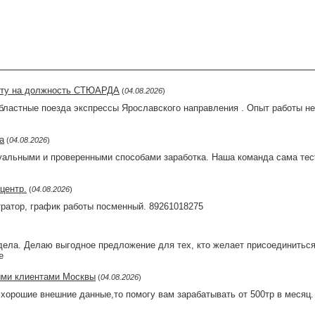
боту на должность СТЮАРДА
(
04.08.2026
)
ластные поезда экспрессы Ярославского направления . Опыт работы не 
а
(
04.08.2026
)
туальными и проверенными способами заработка. Наша команда сама тес
центр.
(
04.08.2026
)
ратор, график работы посменный. 89261018275
дела. Делаю выгодное предложение для тех, кто желает присоединитьс
е
ыми клиентами Москвы
(
04.08.2026
)
с хорошие внешние данные,то помогу вам зарабатывать от 500тр в месяц